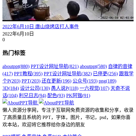
2022年6月10日 唐山烧烤店打人事件
2022年6月10日
0
热门标签
aboutppt
(880)
PPT设计网址导航
(821)
aboutppt
(580)
自律的音律
(417)
PPT教程
(395)
PPT设计网址导航
(382)
已停更
(256)
跟我学
个P
(203)
PPT
(203)
还在更新
(196)
公众号
(193)
png
(189)
3D
(184)
设计公司
(130)
愚人说P
(118)
一六视觉
(107)
天奇不说
话
(104)
利兄日志
(94)
配色
(93)
PK阿锴
(91)
懒人资源分享网，专注于互联网免费资源的收集和分享，收录
了高质量且系统的 PPT，字体，图片，书记，psd，如果你喜
欢本站，欢迎将它推荐给你身边的朋友