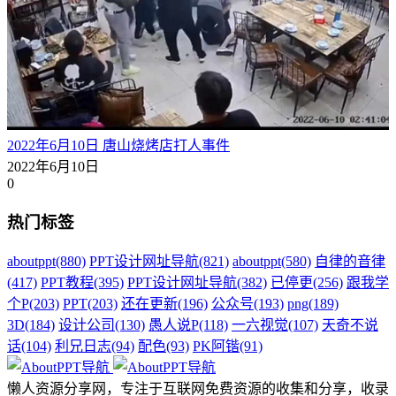
2022年6月10日 唐山烧烤店打人事件
2022年6月10日
0
热门标签
aboutppt
(880)
PPT设计网址导航
(821)
aboutppt
(580)
自律的音律
(417)
PPT教程
(395)
PPT设计网址导航
(382)
已停更
(256)
跟我学
个P
(203)
PPT
(203)
还在更新
(196)
公众号
(193)
png
(189)
3D
(184)
设计公司
(130)
愚人说P
(118)
一六视觉
(107)
天奇不说
话
(104)
利兄日志
(94)
配色
(93)
PK阿锴
(91)
懒人资源分享网，专注于互联网免费资源的收集和分享，收录