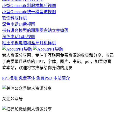
小型Gimnastic制服样机后视图
小型Gimnastic统一模型透视图
软饮料瓶样机
深色电话14后视图
带有讲台模型的甜甜圈盒站立并掉落
深色电话14后视图
粘土平板电脑和蓝牙耳机样机
懒人资源分享网，专注于互联网免费资源的收集和分享，收录
了高质量且系统的 PPT，字体，图片，书记，psd，如果你喜
欢本站，欢迎将它推荐给你身边的朋友
PPT模版
免费字体
免费PSD
本站简介
关注公众号