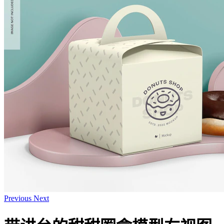
Previous
Next