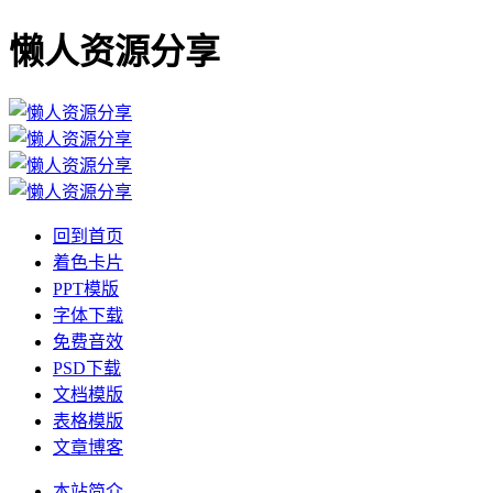
懒人资源分享
回到首页
着色卡片
PPT模版
字体下载
免费音效
PSD下载
文档模版
表格模版
文章博客
本站简介