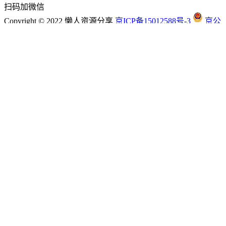
扫码加微信
Copyright © 2022 懒人资源分享
京ICP备15012588号-3
京公
网安备36100202001191号
站点地图
已收录资源：10000+ 个
公众号：
懒人资源分享
常用
站内搜索
视频播放
音乐下载
免费书籍
网盘资源
热门推荐：
热门PPT
热门PSD
号内搜索
PPT社群
简历模版